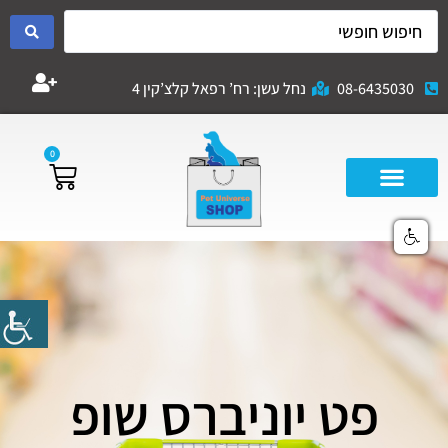
08-6435030
נחל עשן: רח’ רפאל קלצ’קין 4
0
פט יוניברס שופ