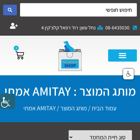
08-6435030
נחל עשן: רח’ רפאל קלצ’קין 4
0
מותג המוצר : AMITAY אמתי
עמוד הבית
/ מותג המוצר / AMITAY אמתי