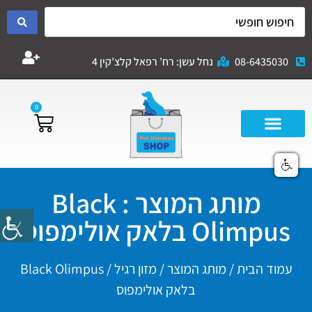
08-6435030
נחל עשן: רח’ רפאל קלצ’קין 4
0
מותג המוצר : Black
Olimpus בלאק אולימפוס
עמוד הבית
/ מותג המוצר /
מזון רגיל
/ Black Olimpus
בלאק אולימפוס