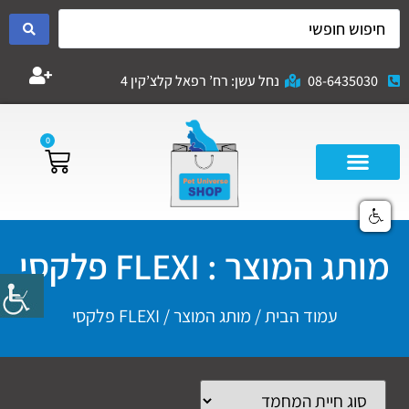
08-6435030
נחל עשן: רח’ רפאל קלצ’קין 4
0
מותג המוצר : FLEXI פלקסי
עמוד הבית
/ מותג המוצר / FLEXI פלקסי