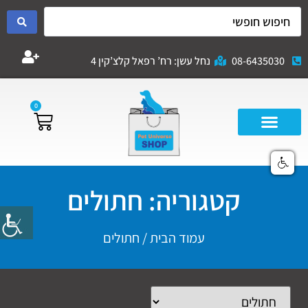
08-6435030
נחל עשן: רח’ רפאל קלצ’קין 4
0
קטגוריה: חתולים
עמוד הבית
/ חתולים