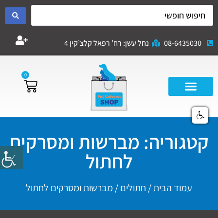
08-6435030
נחל עשן: רח’ רפאל קלצ’קין 4
0
קטגוריה: מברשות ומסרקים
לחתול
עמוד הבית
/
חתולים
/ מברשות ומסרקים לחתול