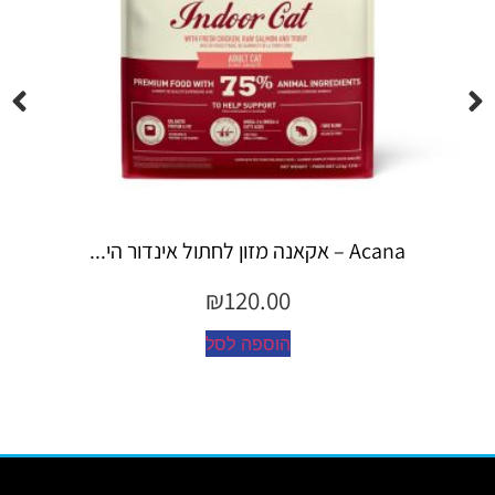
Espree – שמפו 355 מ"ל יערות ה...
₪
45.00
הוספה לסל