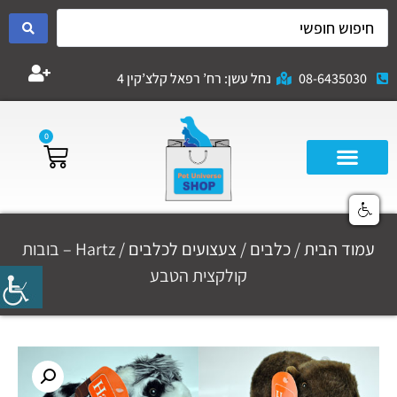
08-6435030
נחל עשן: רח’ רפאל קלצ’קין 4
0
עמוד הבית
/
כלבים
/
צעצועים לכלבים
/ Hartz – בובות
קולקצית הטבע