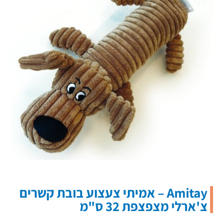
Amitay – אמיתי צעצוע בובת קשרים
צ'ארלי מצפצפת 32 ס"מ