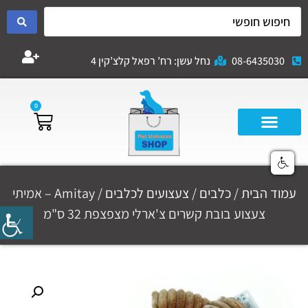
08-6435030
נחל עשן: רח’ רפאל קלצ’קין 4
0
עמוד הבית
/
כלבים
/
צעצועים לכלבים
/ Amitay – אמיתי
צעצוע בובת קשרים צ'ארלי מצפצפת 32 ס"מ