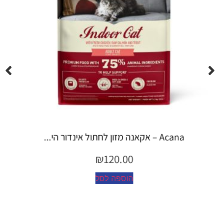
Espree – שמפו 355 מ"ל יערות ה...
₪
45.00
הוספה לסל