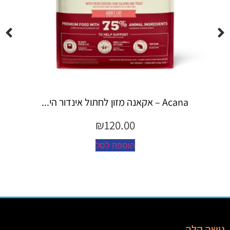
Espree – שמפו 355 מ"ל יערות ה...
₪
45.00
הוספה לסל
גישה קלה