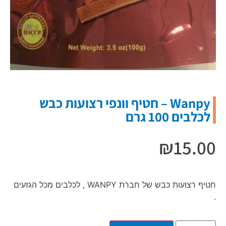
Wanpy – חטיף וונפי רצועות כבש
לכלבים 100 גרם
₪
15.00
חטיף רצועות כבש של חברת WANPY , לכלבים מכל הגזעים
.