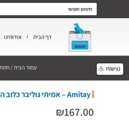
דף הבית
אודותינו
עמוד הבית
/
חתול
נגישות
Amitay – אמיתי גוליבר כלוב הטסה מידה 38/40/61
₪
167.00