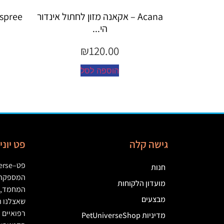
 אקאנה מזון לחתול אינדור
Espree – שמפו 355 מ"ל יערות ה...
הי...
₪
45.00
₪
120.0
הוספה לסל
וספה לסל
גישה קלה
פט יונ
פט
–
erse
חנות
המספקת מ
מועדון הלקוחות
המחמד
,
מבצעים
שאצלנו ת
רפואיים
(
מדיניות PetUniverseShop