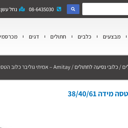
08-6435030
נחל עשן: 
מבצעים
כלבים
חתולים
דגים
מכרסמי
ים
/
כלובי נסיעה לחתולים
/ Amitay – אמיתי גוליבר כלוב הטסה מידה 38/40/61