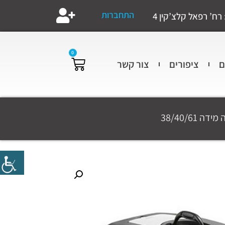
התחברות
רח’ רפאל קלצ’קין 4
0
ם
ציפורים
צור קשר