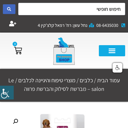
08-6435030
נחל עשן: רח’ רפאל קלצ’קין 4
0
עמוד הבית
/
כלבים
/
מוצרי טיפוח והיגיינה לכלבים
/ Le
salon – מברשת לסילוק והברשת פרווה