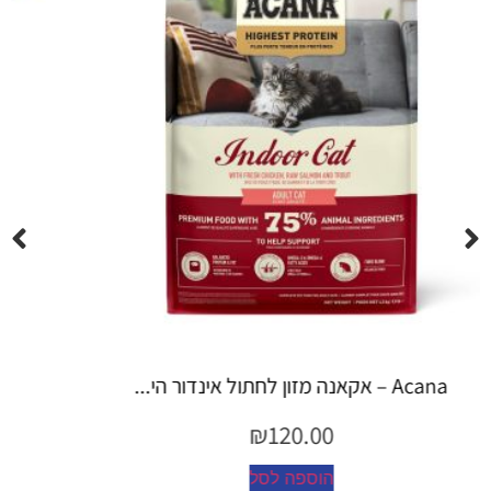
Espree – שמפו 355 מ"ל יערות ה...
₪
45.00
הוספה לסל