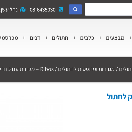
08-6435030
נחל עשן: 
מבצעים
כלבים
חתולים
דגים
מכרסמי
תולים
/
מגרדות ומתפסות לחתולים
/ Ribos – מגדרת עם כדורי משחק לחתול