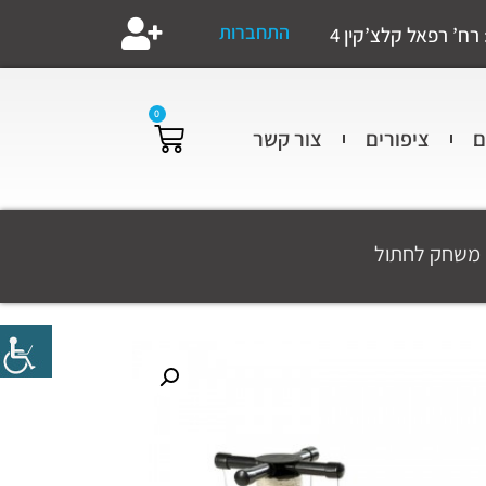
התחברות
רח’ רפאל קלצ’קין 4
0
ם
ציפורים
צור קשר