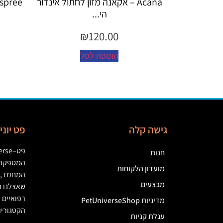
 אקאנה מזון לחתול אינדור
Espree – שמפו 355 מ"ל יערות ה...
הי...
₪
45.00
₪
120.0
הוספה לסל
וספה לסל
גישה קלה
פט יונ
פט
–
erse
חנות
המספקת מ
מועדון הלקוחות
המחמד
,
מבצעים
שאצלנו ת
רפואיים
(
מדיניות PetUniverseShop
הקטגוריו
עגלת קניות