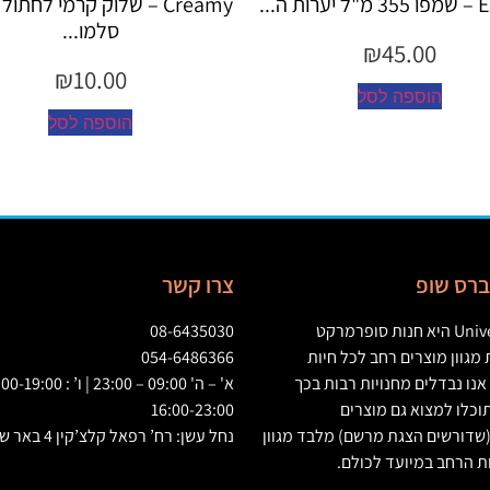
Creamy – שלוק קרמי לחתול בטעם
Creamy – שלוק
סלמו...
עוף...
₪
10.00
₪
10.00
הוספה לסל
הוספה ל
יברס שופ
צרו קשר
Univ
היא חנות סופרמרקט
08-6435030
גוון מוצרים רחב לכל חיות
054-6486366
אנו נבדלים מחנויות רבות בכך
וכלו למצוא גם מוצרים
16:00-23:00
שדורשים הצגת מרשם
)
מלבד מגוון
נחל עשן: רח’ רפאל קלצ’קין 4 באר שבע
ת הרחב במיועד לכולם
.