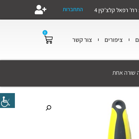
התחברות
רח’ רפאל קלצ’קין 4
0
ם
ציפורים
צור קשר