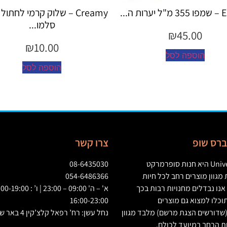
Creamy – שלוק קרמי לחתול בטעם
Creamy – שלוק 
סלמו...
עוף...
₪
10.00
₪
10.00
הוספה לסל
הוספה לס
יברס שופ
צרו קשר
Univ
היא חנות סופרמרקט
08-6435030
גוון מוצרים רחב לכל חיות
054-6486366
אנו נבדלים מחנויות רבות בכך
וכלו למצוא גם מוצרים
16:00-23:00
שדורשים הצגת מרשם
)
מלבד מגוון
נחל עשן: רח’ רפאל קלצ’קין 4 באר שבע
ת הרחב במיועד לכולם
.