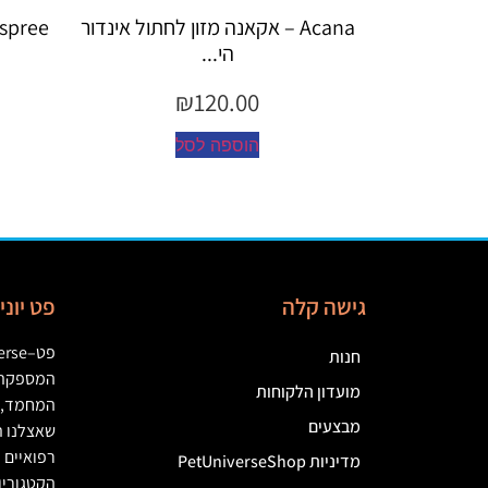
קאנה מזון לחתול אינדור
Espree – שמפו 355 מ"ל יערות ה...
הי...
₪
45.00
₪
120.
הוספה לסל
ספה לסל
גישה קלה
פט יונ
פט
–
erse
חנות
המספקת מ
מועדון הלקוחות
המחמד
,
מבצעים
שאצלנו ת
רפואיים
(
מדיניות PetUniverseShop
הקטגוריו