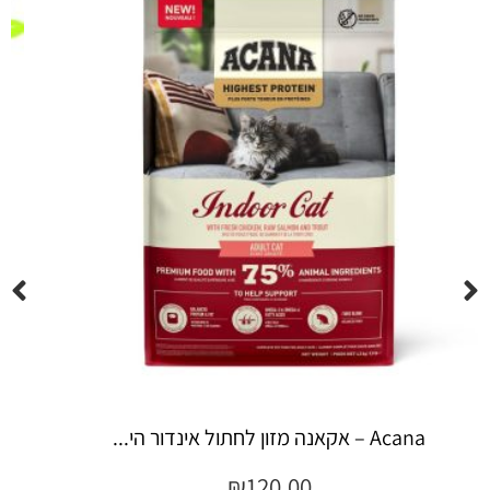
Espree – שמפו 355 מ"ל יערות ה...
₪
45.00