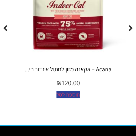
Espree – שמפו 355 מ"ל יערות ה...
₪
45.00
הוספה לסל