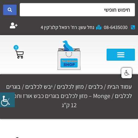
08-6435030
נחל עשן: רח’ רפאל קלצ’קין 4
0
עמוד הבית
/
כלבים
/
מזון לכלבים
/
יבש לכלבים
/
בוגרים
לכלבים
/ Monge – מזון לכלבים בוגרים כבש אורז ותפו"א
12 ק"ג