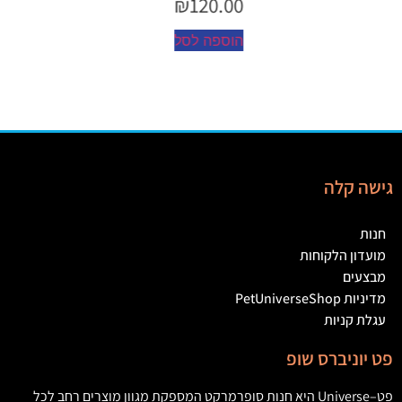
₪
45.00
הוספה לסל
גישה קלה
חנות
מועדון הלקוחות
מבצעים
מדיניות PetUniverseShop
עגלת קניות
פט יוניברס שופ
פט
–
Universe
היא חנות סופרמרקט המספקת מגוון מוצרים רחב לכל