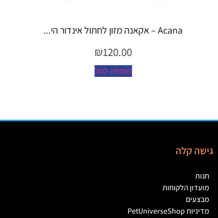
Espree – שמפו 355 מ"ל יערות ה...
₪
45.00
הוספה לסל
גישה קלה
חנות
מועדון הלקוחות
מבצעים
מדיניות PetUniverseShop