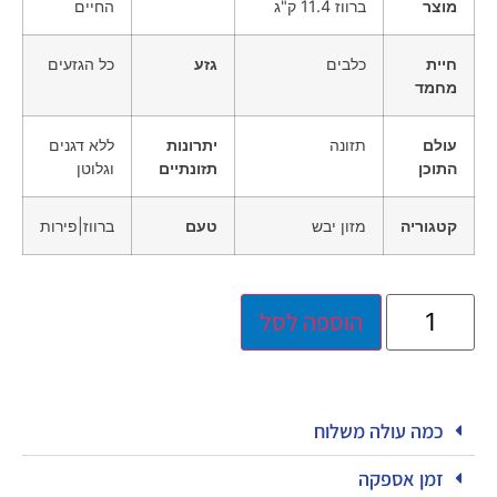
מוצר
ברווז 11.4 ק"ג
החיים
חיית
כלבים
גזע
כל הגזעים
מחמד
עולם
תזונה
יתרונות
ללא דגנים
התוכן
תזונתיים
וגלוטן
קטגוריה
מזון יבש
טעם
ברווז|פירות
הוספה לסל
כמה עולה משלוח
זמן אספקה