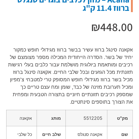
ברווז 11.4 ק"ג
₪
448.00
אקאנה סינגל ברווז עשיר בבשר ברווז מגידולי חופש כמקור
יחיד של בשר. הסדרה הייחודית המכילה מספר מצומצם של
רכיבים ומותאמת ביולוגית מושלמת עבור כלבים בעלי רגישות
תזונתית מכל הגזעים ובכל שלבי החיים. אקאנה סינגל ברווז
מכיל בשר ברווז מגידולי חופש המסופק טרי למטבחי צ'מפיון
ומכיל תערובת מזינה של כבד, שומן ומח עצם טריים כך
שמספק רכיבים תזונתיים חיוניים בתצורה הטבעית ומפחית
את הצורך בתוספים סינתטיים.
מק"ט
5512205
מותג
אקאנה
שם
אקאנה סנגלס
שלב
חיים
כל שלבי