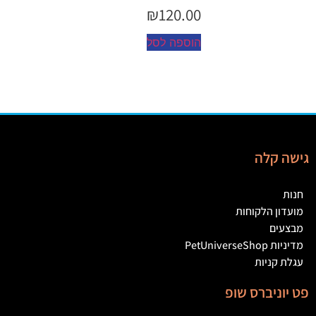
₪
45.00
הוספה לסל
גישה קלה
חנות
מועדון הלקוחות
מבצעים
מדיניות PetUniverseShop
עגלת קניות
פט יוניברס שופ