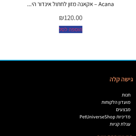
Espree – שמפו 355 מ"ל יערות ה...
₪
45.00
הוספה לסל
גישה קלה
חנות
מועדון הלקוחות
מבצעים
מדיניות PetUniverseShop
עגלת קניות