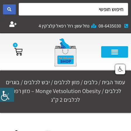
08-6435030
נחל עשן: רח’ רפאל קלצ’קין 4
0
עמוד הבית
/
כלבים
/
מזון לכלבים
/
יבש לכלבים
/
בוגרים
לכלבים
/ Monge Vetsolution Obesity – מזון רפואי
לכלבים 2 ק"ג