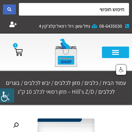
08-6435030
נחל עשן: רח’ רפאל קלצ’קין 4
0
עמוד הבית
/
כלבים
/
מזון לכלבים
/
יבש לכלבים
/
בוגרים
לכלבים
/ Hill's Z/D – מזון רפואי לכלב 10 ק"ג