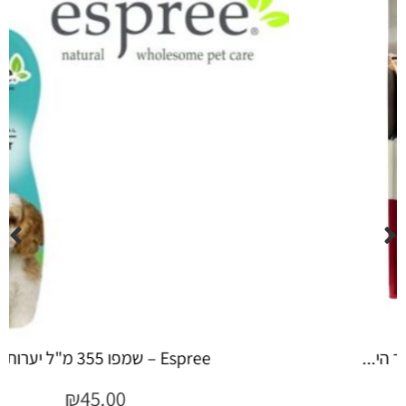
Espree – שמפו 355 מ"ל יערות ה...
₪
45.00