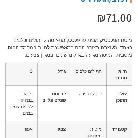
₪
71.00
מיטת הפלסטיק מבית פרפלסט, מתאימה לחתולים וכלבים
כאחד. מעוצבת בצורה נוחה המאפשרת לחיית המחמד נוחות
מיטבית. המיטה מגיעה בגדלים שונים ובמגוון צבעים.
חיית
חתולים|כלבים
גודל
S
מחמד
עולם
שינה וסביבה
יתרונות
מתאים
התוכן
פונקציונליים
במיוחד
לגורים|עמיד
במים
קטגוריה
מיטות
צבע
אפור
ומזרנים