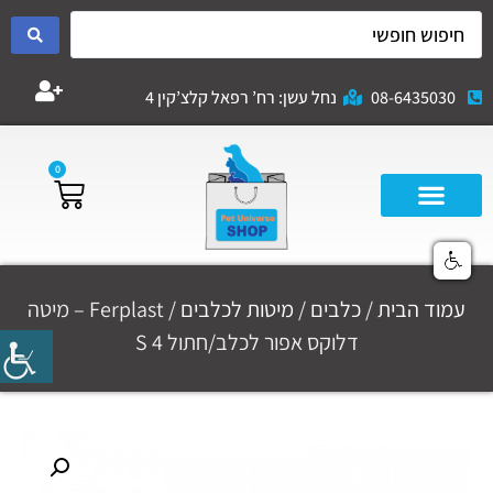
08-6435030
נחל עשן: רח’ רפאל קלצ’קין 4
0
עמוד הבית
/
כלבים
/
מיטות לכלבים
/ Ferplast – מיטה
דלוקס אפור לכלב/חתול 4 S