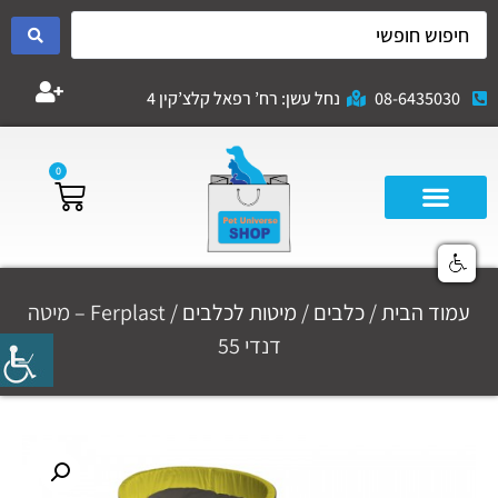
08-6435030
נחל עשן: רח’ רפאל קלצ’קין 4
0
עמוד הבית
/
כלבים
/
מיטות לכלבים
/ Ferplast – מיטה
דנדי 55