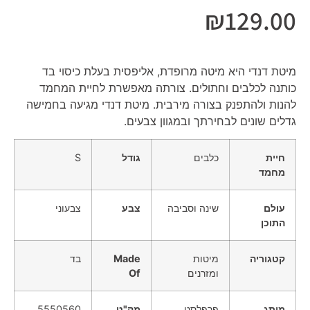
₪
129.00
מיטת דנדי היא מיטה מרופדת, אליפסית בעלת כיסוי בד
כותנה לכלבים וחתולים. צורתה מאפשרת לחיית המחמד
להנות ולהתפנק בצורה מירבית. מיטת דנדי מגיעה בחמישה
גדלים שונים לבחירתך ובמגוון צבעים.
חיית
כלבים
גודל
S
מחמד
עולם
שינה וסביבה
צבע
צבעוני
התוכן
קטגוריה
מיטות
Made
בד
ומזרנים
Of
מותג
פרפלסט
מק"ט
5550560