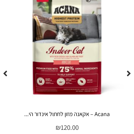
Espree – שמפו 355 מ"ל יערות ה...
₪
45.00