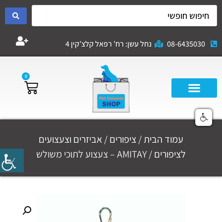
08-6435030
נחל עשן: רח’ רפאל קלצ’קין 4
0
עמוד הבית
/
ציפורים
/
אביזרים וצעצועים
לציפורים
/ AMITAY – צעצוע לתוכי משולש