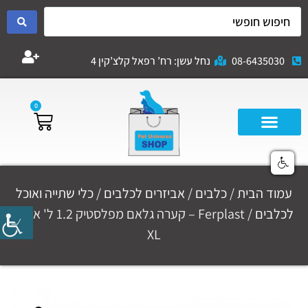
08-6435030
נחל עשן: רח’ רפאל קלצ’קין 4
0
עמוד הבית
/
כלבים
/
אביזרים לכלבים
/
כלי שתייה ואוכל
לכלבים
/ Ferplast – קערה גלאם מפלסטיק 1.2 ל' אדום
XL