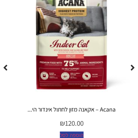
Espree – שמפו 355 מ"ל יערות ה...
₪
45.00
הוספה לסל