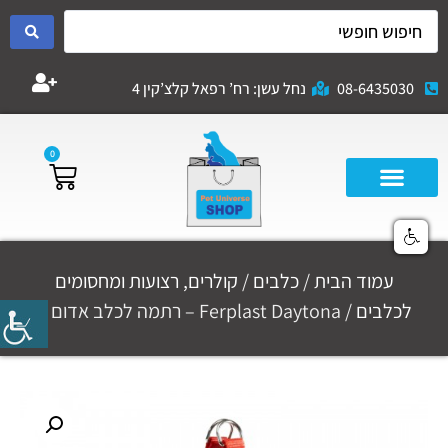
08-6435030
נחל עשן: רח’ רפאל קלצ’קין 4
0
עמוד הבית
/
כלבים
/
קולרים, רצועות ומחסומים
לכלבים
/ Ferplast Daytona – רתמה לכלב אדום L