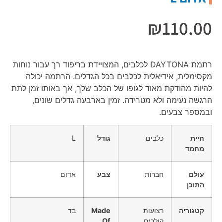
₪
110.00
רתמת DAYTONA לכלבים, המצויידת בריפוד רך עבור נוחות
מקסימלית, אידיאלית לכלבים בכל הגדלים. הרתמה יכולה
להיות מהודקת מאוד לגופו של הכלב שלך, אך באותו זמן לתת
הרגשה נעימה ולא מטרידה. זמין בארבעה גדלים שונים,
ובמספר צבעים.
חיית
כלבים
גודל
L
מחמד
עולם
חברות
צבע
אדום
התוכן
קטגוריה
רצועות
Made
בד
קולרים
Of