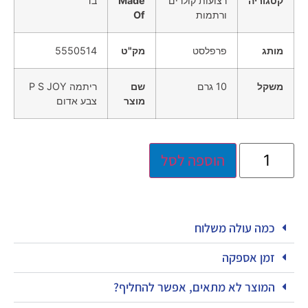
קטגוריה
רצועות קולרים
Made
בד
ורתמות
Of
מותג
פרפלסט
מק"ט
5550514
משקל
10 גרם
שם
ריתמה P S JOY
מוצר
צבע אדום
הוספה לסל
כמה עולה משלוח
זמן אספקה
המוצר לא מתאים, אפשר להחליף?