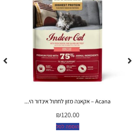
Espree – שמפו 355 מ"ל יערות ה...
₪
45.00
הוספה לסל