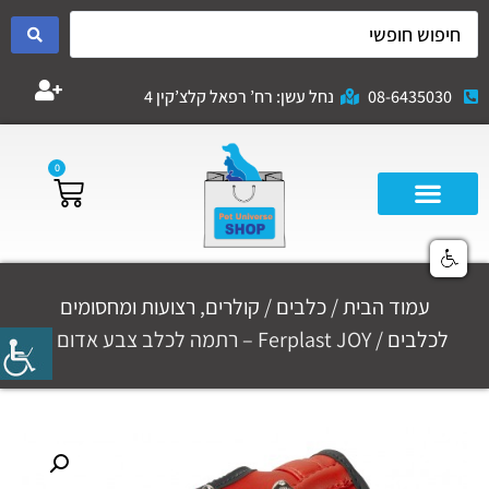
08-6435030
נחל עשן: רח’ רפאל קלצ’קין 4
0
עמוד הבית
/
כלבים
/
קולרים, רצועות ומחסומים
לכלבים
/ Ferplast JOY – רתמה לכלב צבע אדום S