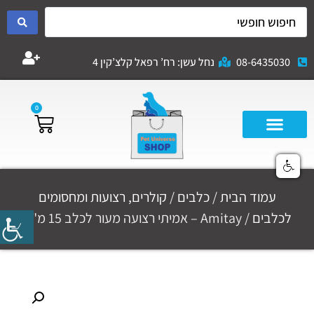
08-6435030
נחל עשן: רח’ רפאל קלצ’קין 4
0
עמוד הבית
/
כלבים
/
קולרים, רצועות ומחסומים
לכלבים
/ Amitay – אמיתי רצועה מעור לכלב 15 מ"מ