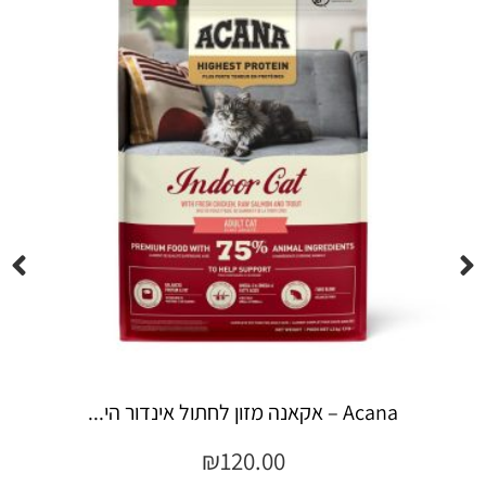
Espree – שמפו 355 מ"ל יערות ה...
₪
45.00