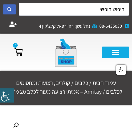
08-6435030
נחל עשן: רח’ רפאל קלצ’קין 4
0
עמוד הבית
/
כלבים
/
קולרים, רצועות ומחסומים
לכלבים
/ Amitay – אמיתי רצועה מעור לכלב 20 מ"מ