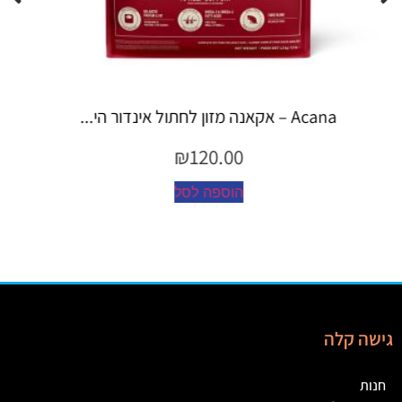
Espree – שמפו 355 מ"ל יערות ה...
₪
45.00
הוספה לסל
גישה קלה
חנות