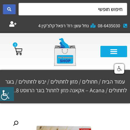
08-6435030
נחל עשן: רח’ רפאל קלצ’קין 4
0
עמוד הבית
/
חתולים
/
מזון לחתולים
/
יבש לחתולים
/
בוגר
לחתולים
/ Acana – אקאנה מזון לחתול בוגר הרווסט 1.8 ק"ג