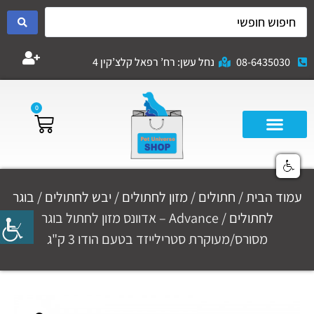
08-6435030
נחל עשן: רח’ רפאל קלצ’קין 4
0
עמוד הבית
/
חתולים
/
מזון לחתולים
/
יבש לחתולים
/
בוגר
לחתולים
/ Advance – אדוונס מזון לחתול בוגר
מסורס/מעוקרת סטרילייזד בטעם הודו 3 ק"ג