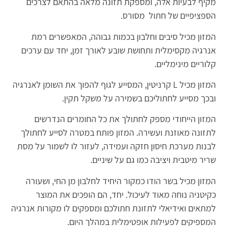
מקיף לבעיות אלה, ומספקת תזונה מלאה בהתאם לצרכים
הספציפיים של חתול מסורס.
המזון מכיל סיבים וחלבון בכמות גבוהה, המאפשרים רמת
אנרגיה מקסימלית ותחושת שובע לאורך זמן, יחד עם ערכים
קלוריים מינימליים.
המזון מכיל L קרניטין, המסייע לגוף להפוך את השומן לאנרגיה
ובכך מסייע לחתוליכם בשמירה על משקל תקין.
המזון הייחודי מספק לחתולך את כל החומרים הנדרשים
לתזונה מאוזנת ועשירה. המזון פותח במטרה לסייע לחתולך
לבנות מערכת חיסון חזקה ועמידה, לעזור לו לשמור על מסת
שריר מיטבית ויציבה כמו גם על שיניים.
המזון מכיל בשר הודו כמקור היחיד לחלבון מן החי, ושעורה
כקיטניה נוחה מאוד לעיכול. יחד, הם הופכים את המוצר
למתאים ואידיאלי לתזונת חתולכם ומספקים לו מקורות אנרגיה
המספיקים לפעילות אופטימלית במהלך היום.