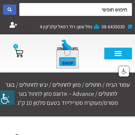
08-6435030
נחל עשן: רח’ רפאל קלצ’קין 4
0
עמוד הבית
/
חתולים
/
מזון לחתולים
/
יבש לחתולים
/
בוגר
לחתולים
/ Advance – אדוונס מזון לחתול בוגר
מסורס/מעוקרת סטרילייזד בטעם סלמון 10 ק"ג