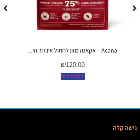
Espree – שמפו 355 מ"ל יערות ה...
₪
45.00
הוספה לסל
גישה קלה