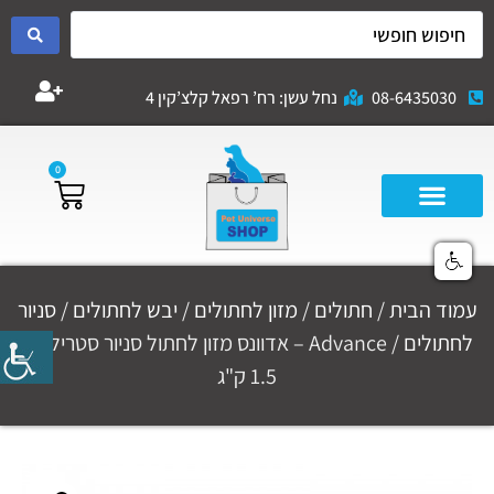
08-6435030
נחל עשן: רח’ רפאל קלצ’קין 4
0
עמוד הבית
/
חתולים
/
מזון לחתולים
/
יבש לחתולים
/
סניור
לחתולים
/ Advance – אדוונס מזון לחתול סניור סטרילייזד
1.5 ק"ג