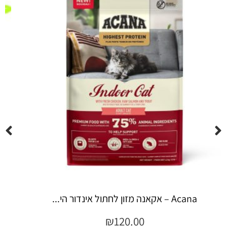
Espree – שמפו 355 מ"ל יערות ה...
₪
45.00