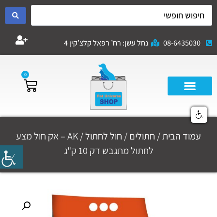
08-6435030
נחל עשן: רח’ רפאל קלצ’קין 4
0
עמוד הבית
/
חתולים
/
חול לחתול
/ AK – אק חול מצע
לחתול מתגבש דק 10 ק"ג