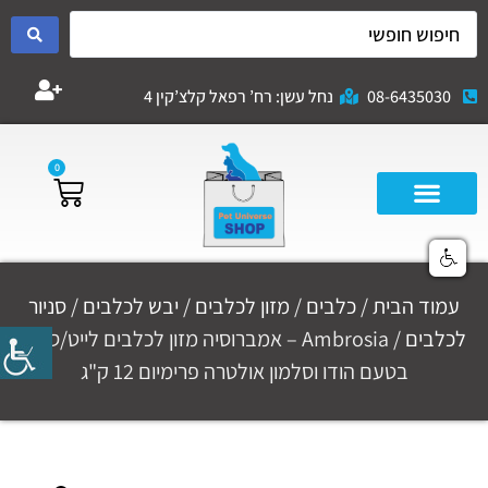
08-6435030
נחל עשן: רח’ רפאל קלצ’קין 4
0
עמוד הבית
/
כלבים
/
מזון לכלבים
/
יבש לכלבים
/
סניור
לכלבים
/ Ambrosia – אמברוסיה מזון לכלבים לייט/סניור
בטעם הודו וסלמון אולטרה פרימיום 12 ק"ג