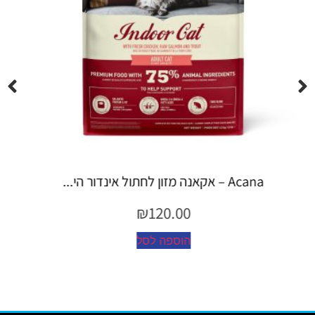
Espree – שמפו 355 מ"ל יערות ה...
₪
45.00
הוספה לסל