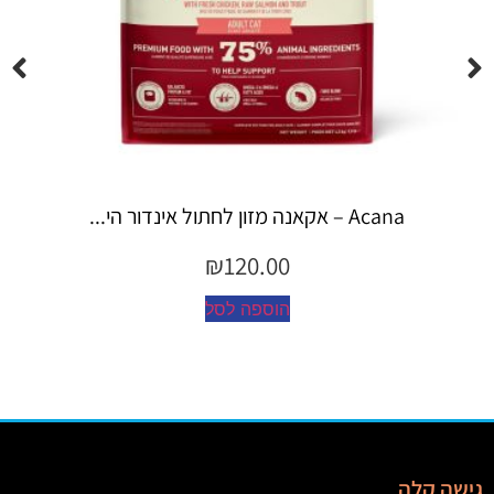
Espree – שמפו 355 מ"ל יערות ה...
₪
45.00
הוספה לסל
גישה קלה