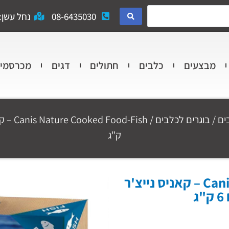
08-6435030
נחל עשן: 
מבצעים
כלבים
חתולים
דגים
מכרסמי
ים
/
בוגרים לכלבים
ק"ג
Canis Nature Cooked Food-Fish – קאניס נייצ'ר
ג