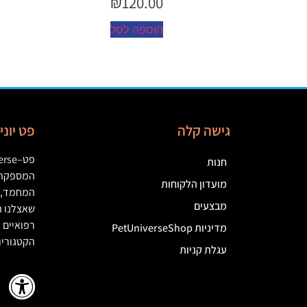
הוספה לסל
גישה קלה
פט יונ
פט
–
erse
חנות
המספקת מ
מועדון הלקוחות
המחמד
,
מבצעים
שאצלנו ת
רפואיים
(
מדיניות PetUniverseShop
הקטגוריו
עגלת קניות