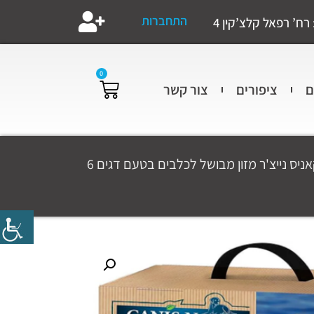
התחברות
רח’ רפאל קלצ’קין 4
0
ם
ציפורים
צור קשר
/ Canis Nature Cooked Food-Fish – קאניס נייצ'ר מזון מבושל לכלבים בטעם דגים 6