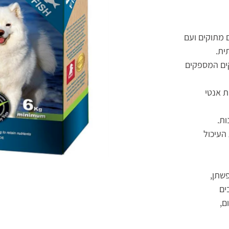
ם מתוקים ועם
ית.
קים המספקים
ות.
העיכול
פשתן,
ים
ם,