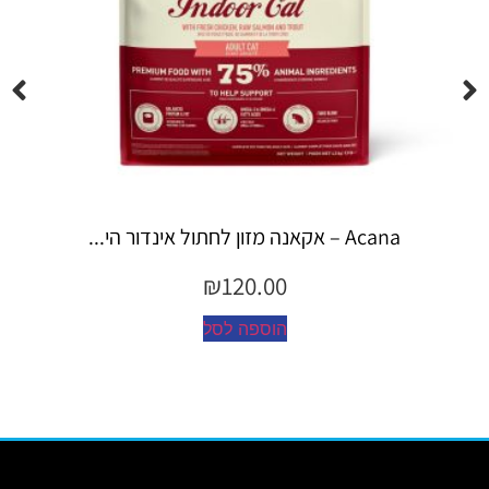
Espree – שמפו 355 מ"ל יערות ה...
₪
45.00
הוספה לסל