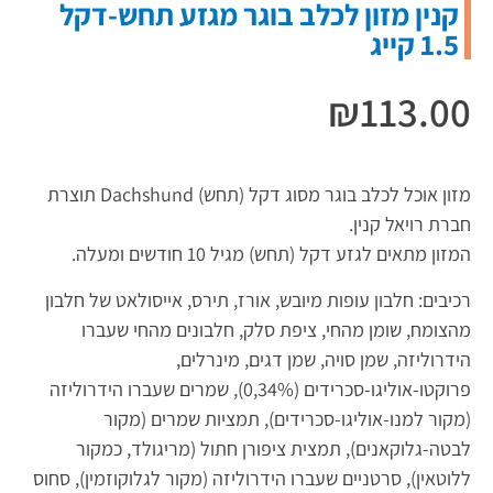
קנין מזון לכלב בוגר מגזע תחש-דקל
1.5 קייג
₪
113.00
מזון אוכל לכלב בוגר מסוג דקל (תחש) Dachshund תוצרת
חברת רויאל קנין.
המזון מתאים לגזע דקל (תחש) מגיל 10 חודשים ומעלה.
רכיבים: חלבון עופות מיובש, אורז, תירס, אייסולאט של חלבון
מהצומח, שומן מהחי, ציפת סלק, חלבונים מהחי שעברו
הידרוליזה, שמן סויה, שמן דגים, מינרלים,
פרוקטו-אוליגו-סכרידים (0,34%), שמרים שעברו הידרוליזה
(מקור למנו-אוליגו-סכרידים), תמציות שמרים (מקור
לבטה-גלוקאנים), תמצית ציפורן חתול (מריגולד, כמקור
ללוטאין), סרטניים שעברו הידרוליזה (מקור לגלוקוזמין), סחוס