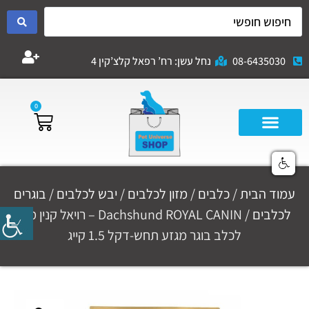
08-6435030
נחל עשן: רח’ רפאל קלצ’קין 4
0
עמוד הבית
/
כלבים
/
מזון לכלבים
/
יבש לכלבים
/
בוגרים
לכלבים
/ Dachshund ROYAL CANIN – רויאל קנין מזון
לכלב בוגר מגזע תחש-דקל 1.5 קייג