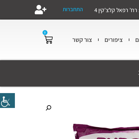
התחברות
רח’ רפאל קלצ’קין 4
0
ם
ציפורים
צור קשר