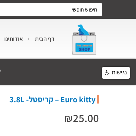
דף הבית
אודותינו
ע
נגישות
Euro kitty – קריסטל- 3.8L
₪
25.00