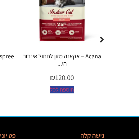
 אקאנה מזון לחתול אינדור
Espree – שמפו 355 מ"ל יערות ה...
הי...
₪
45.00
₪
120.0
הוספה לסל
וספה לסל
גישה קלה
פט יונ