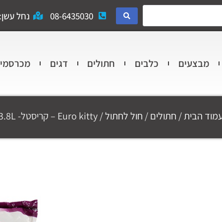
08-6435030
נחל עשן: 
מבצעים
כלבים
חתולים
דגים
מכרסמי
מוד הבית
/
חתולים
/
חול לחתול
/ Euro kitty – קריסטל- 3.8L