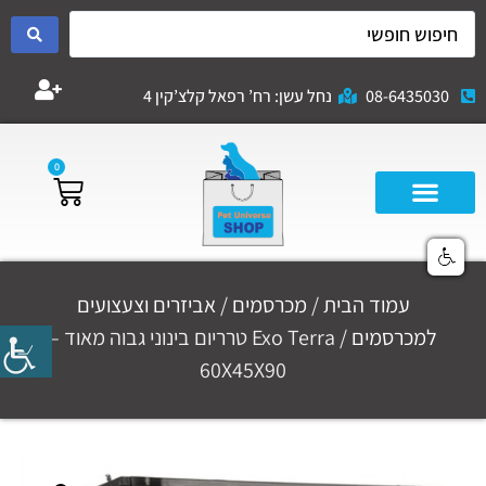
08-6435030
נחל עשן: רח’ רפאל קלצ’קין 4
0
עמוד הבית
/
מכרסמים
/
אביזרים וצעצועים
למכרסמים
/ Exo Terra טרריום בינוני גבוה מאוד –
60X45X90