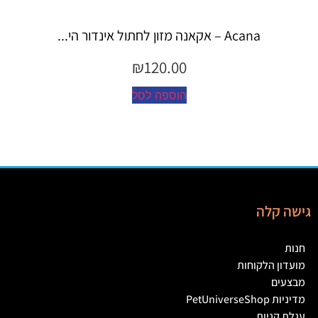
Espree – שמפו 355 מ"ל יערות ה...
₪
45.00
הוספה לסל
גישה קלה
חנות
מועדון הלקוחות
מבצעים
מדיניות PetUniverseShop
עגלת קניות