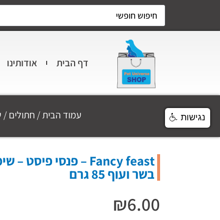
דף הבית
אודותינו
עמוד הבית
/
חתולים
/
ש
נגישות
Fancy feast – פנסי פיסט
בשר ועוף 85 גרם
₪
6.00