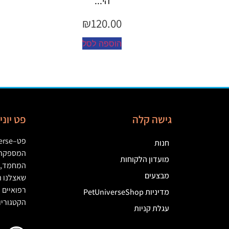
י...
₪
45.00
₪
120
הוספה לסל
ה לסל
גישה קלה
פט יונ
פט
–
erse
חנות
המספקת מ
מועדון הלקוחות
המחמד
,
מבצעים
שאצלנו ת
רפואיים
(
מדיניות PetUniverseShop
הקטגוריו
עגלת קניות