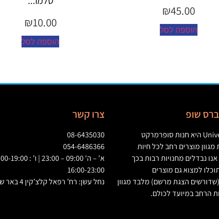
סלמו...
עוף...
₪
10.00
₪
10.00
הוספה לסל
הוספה לסל
יברס שופ
צרו קשר
Univ
היא חנות סופרמרקט
08-6435030
גוון מוצרים רחב לכל חיות
054-6486366
אנו נבדלים מחנויות רבות בכך
וכלו למצוא גם מוצרים
16:00-23:00
שדורשים הצגת מרשם
)
מלבד מגוון
נחל עשן: רח’ רפאל קלצ’קין 4 באר שבע
ת הרחב במיועד לכולם
.