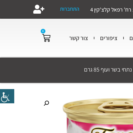
התחברות
רח’ רפאל קלצ’קין 4
0
ם
ציפורים
צור קשר