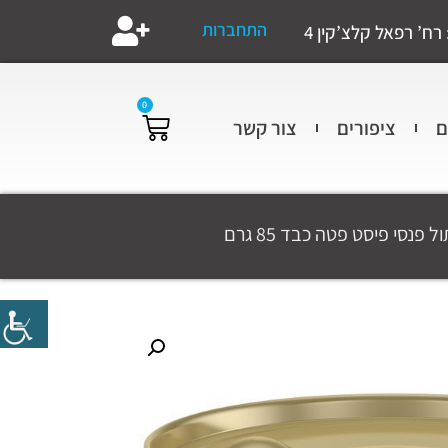
התחברות
רח’ רפאל קלצ’קין 4
0
ם
ציפורים
צור קשר