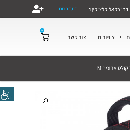
התחברות
רח’ רפאל קלצ’קין 4
0
ם
ציפורים
צור קשר