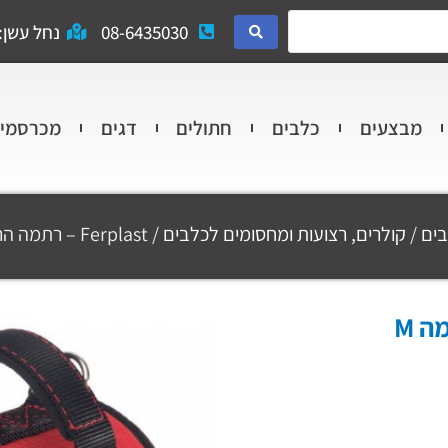
08-6435030
נחל עשן: 
מבצעים
כלבים
חתולים
דגים
מכרסמי
ים
/
קולרים, רצועות ומחסומים לכלבים
/ Ferplast – רתמה הרקולס אדומה M