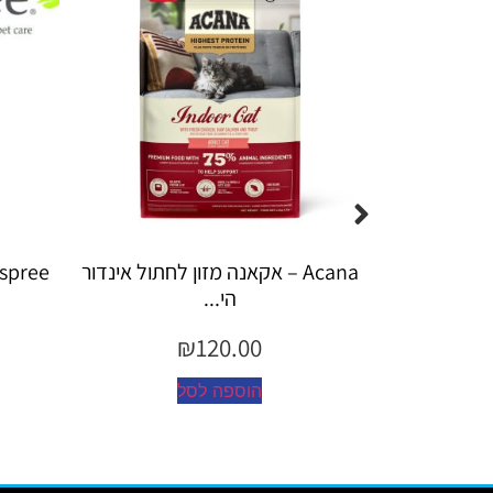
A – אקאנה מזון לחתול אינדור
Espree – שמפו 355 מ"ל יערות ה...
הי...
₪
45.00
₪
120.00
הוספה לסל
הוספה לסל