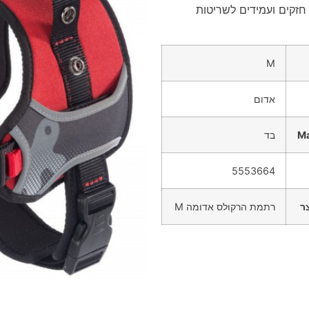
 חזקים ועמידים לשריטות
M
אדום
Ma
בד
5553664
ר
רתמת הרקולס אדומה M