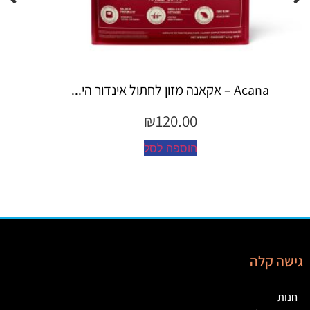
Espree – שמפו 355 מ"ל יערות ה...
₪
45.00
הוספה לסל
גישה קלה
חנות