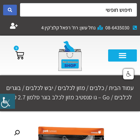
08-6435030
נחל עשן: רח’ רפאל קלצ’קין 4
0
עמוד הבית
/
כלבים
/
מזון לכלבים
/
יבש לכלבים
/
בוגרים
לכלבים
/ Go – גו סנסטיב מזון לכלב בוגר סלמון 2.7 ק"ג