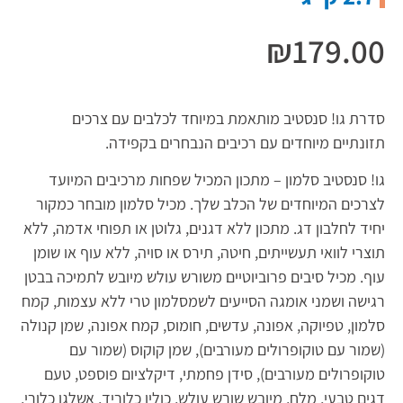
₪
179.00
סדרת גו! סנסטיב מותאמת במיוחד לכלבים עם צרכים
תזונתיים מיוחדים עם רכיבים הנבחרים בקפידה.
גו! סנסטיב סלמון – מתכון המכיל שפחות מרכיבים המיועד
לצרכים המיוחדים של הכלב שלך. מכיל סלמון מובחר כמקור
יחיד לחלבון דג. מתכון ללא דגנים, גלוטן או תפוחי אדמה, ללא
תוצרי לוואי תעשייתים, חיטה, תירס או סויה, ללא עוף או שומן
עוף. מכיל סיבים פרוביוטיים משורש עולש מיובש לתמיכה בבטן
רגישה ושמני אומגה הסייעים לשמסלמון טרי ללא עצמות, קמח
סלמון, טפיוקה, אפונה, עדשים, חומוס, קמח אפונה, שמן קנולה
(שמור עם טוקופרולים מעורבים), שמן קוקוס (שמור עם
טוקופרולים מעורבים), סידן פחמתי, דיקלציום פוספט, טעם
דגים טבעי, מלח, מיובש שורש עולש, כולין כלוריד, אשלגן כלורי,