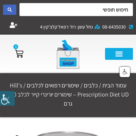
08-6435030
נחל עשן: רח’ רפאל קלצ’קין 4
0
עמוד הבית
/
כלבים
/
שימורים רפואים לכלבים
/ Hill's
Prescription Diet UD – שימורים יורינרי קייר לכלב 370
גרם