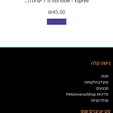
Espree – שמפו 355 מ"ל יערות ה...
₪
45.00
הוספה לסל
גישה קלה
חנות
מועדון הלקוחות
מבצעים
מדיניות PetUniverseShop
עגלת קניות
פט יוניברס שופ