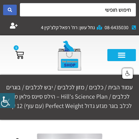
08-6435030
נחל עשן: רח’ רפאל קלצ’קין 4
0
עמוד הבית
/
כלבים
/
מזון לכלבים
/
יבש לכלבים
/
בוגרים
לכלבים
/ Hill's Science Plan – הילס סיינס פלאן מזון
לכלב בוגר מגזע גדול Perfect Weight (עם עוף) 12 ק"ג