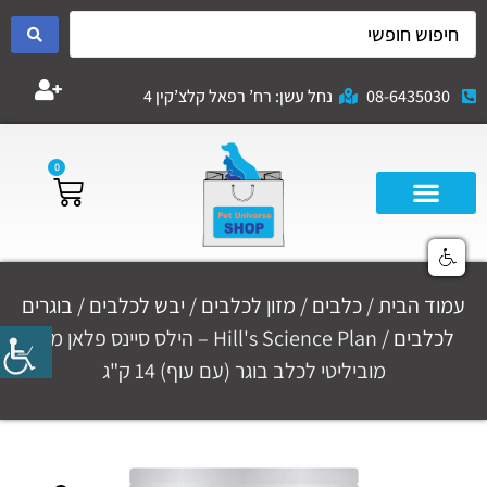
08-6435030
נחל עשן: רח’ רפאל קלצ’קין 4
0
עמוד הבית
/
כלבים
/
מזון לכלבים
/
יבש לכלבים
/
בוגרים
לכלבים
/ Hill's Science Plan – הילס סיינס פלאן מזון
מוביליטי לכלב בוגר (עם עוף) 14 ק"ג