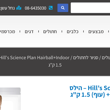
08-6435030
נחל עשן: 
מבצעים
כלבים
חתולים
דגים
מכרסמי
לים
/
סניור לחתולים
1.5 ק"ג
Hill's Science Plan Hairball+Indoor – הילס