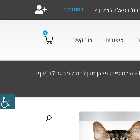
התחברות
רח’ רפאל קלצ’קין 4
0
ם
ציפורים
צור קשר
/ Hill's Science Plan Hairball+Indoor – הילס סיינס פלאן מזון לחתול מבוגר 7+ (עוף)