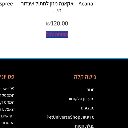
Acana – אקאנה מזון לחתול אינדור
Espree – שמפו 355 מ"ל יערות ה...
הי...
₪
45.00
₪
120.00
הוספה לסל
הוספה לסל
גישה קלה
פט יונ
פט
–
erse
חנות
המספקת מ
מועדון הלקוחות
המחמד
,
מבצעים
שאצלנו ת
רפואיים
(
מדיניות PetUniverseShop
הקטגוריו
עגלת קניות