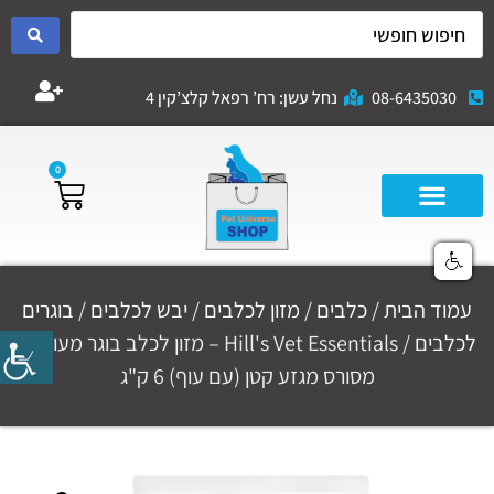
08-6435030
נחל עשן: רח’ רפאל קלצ’קין 4
0
עמוד הבית
/
כלבים
/
מזון לכלבים
/
יבש לכלבים
/
בוגרים
לכלבים
/ Hill's Vet Essentials – מזון לכלב בוגר מעוקר /
מסורס מגזע קטן (עם עוף) 6 ק"ג