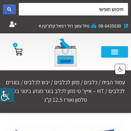
08-6435030
נחל עשן: רח’ רפאל קלצ’קין 4
0
עמוד הבית
/
כלבים
/
מזון לכלבים
/
יבש לכלבים
/
בוגרים
לכלבים
/ HT – אייץ' טי מזון לכלב בוגר מגזע בינוני בטעם
סלמון ואורז 12.5 ק"ג