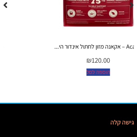
Espree – שמפו 355 מ"ל יערות ה...
₪
45.00
הוספה לסל
גישה קלה