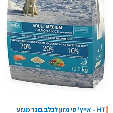
HT – אייץ' טי מזון לכלב בוגר מגזע